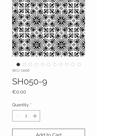
SKU: 0006
SH050-9
Price
€0.00
Quantity
*
Add to Cart